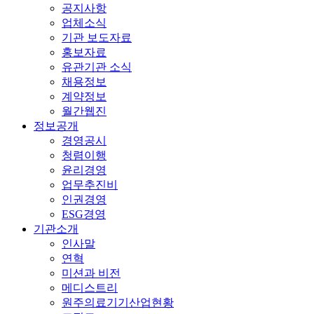
공지사항
업체소식
기관 보도자료
홍보자료
유관기관 소식
채용정보
계약정보
월간웹진
정보공개
경영공시
청렴이행
윤리경영
업무추진비
인권경영
ESG경영
기관소개
인사말
연혁
미션과 비전
메디스트리
원주의료기기산업현황