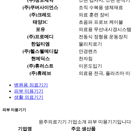
(주)청도제약
소변 검사지, 소변 분석기
(주)쿠버사이언스
조직 수복용 생체재료
(주)크레도
의료 훈련 장비
태양3C
초음파 프로브 케이블
포유
의료용 무선내시경시스
(주)프로메디
전동식 정형용 운동장치
한일티엠
물리치료기
(주)헬스웰메디칼
안경렌즈
현메딕스
천자침
(주)휴러스트
이온도입기
(주)휴레브
의료용 전극, 플라즈마 
병원용 의료기기
피부 미용기기
생활 의료기기
피부 미용기기
원주의료기기 기업소개 피부 미묭기기입니다
기업명
주요 생산품