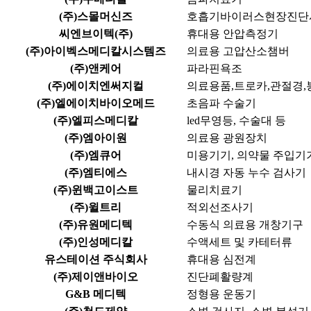
(주)스몰머신즈
호흡기바이러스현장진단
씨엔브이텍(주)
휴대용 안압측정기
(주)아이벡스메디칼시스템즈
의료용 고압산소챔버
(주)앤케어
파라핀욕조
(주)에이치엔써지컬
의료용품,트로카,관절경,
(주)엘에이치바이오메드
초음파 수술기
(주)엘피스메디칼
led무영등, 수술대 등
(주)엠아이원
의료용 광원장치
(주)엠큐어
미용기기, 의약물 주입기
(주)엠티에스
내시경 자동 누수 검사기
(주)윈백고이스트
물리치료기
(주)윌트리
적외선조사기
(주)유원메디텍
수동식 의료용 개창기구
(주)인성메디칼
수액세트 및 카테터류
유스테이션 주식회사
휴대용 심전계
(주)제이앤바이오
진단폐활량계
G&B 메디텍
정형용 운동기