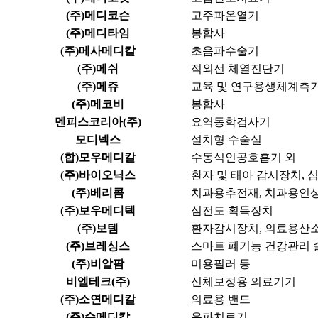
(주)메디코슨
고주파온열기
(주)메디타임
봉합사
(주)메사메디칼
초음파수술기
(주)메쉬
적외선 체열진단기
(주)메쥬
교육 및 연구용생체계측
(주)메코비
봉합사
멘피스코리아(주)
요역동학검사기
모디넥스
설치형 수술실
(합)모우메디칼
수동식인공호흡기 외
(주)바이오닉스
환자 및 태아 감시장치, 
(주)베리콤
치과용추전재, 치과용인
(주)보우메디텍
심전도 획득장치
(주)보템
환자감시장치, 의료용산
(주)브레싱스
스마트 폐기능 건강관리 
(주)비알팜
미용필러 등
비엘테크(주)
신체보정용 의료기기
(주)소연메디칼
의료용 밴드
(주)수메디칼
음파치료기