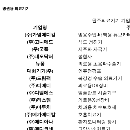
병원용 의료기기
원주의료기기 기업
기업명
(주)가영메디칼
범용주입-배액용 튜브카
(주)고니메드
식도 청진기
(주)굿플
저주파 자극기
(주)네오닥터
봉합사
뉴퐁
의료용 초음파수술기
대화기기(주)
인퓨전펌프
(주)드림팩
복강경 수술 의료기기
(주)디메디
의료용DR장비
(주)디엠에스
임플란트 시술기구
(주)리스템
의료용X선장비
(주)마루치
치과용 치수보호제
(주)메가메디칼
호흡치료기
(주)메디아나
환자모니터링 장치
(주)메디코넷
고압산소치료기