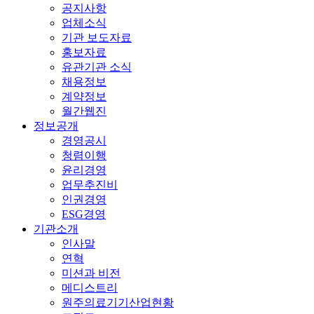
공지사항
업체소식
기관 보도자료
홍보자료
유관기관 소식
채용정보
계약정보
월간웹진
정보공개
경영공시
청렴이행
윤리경영
업무추진비
인권경영
ESG경영
기관소개
인사말
연혁
미션과 비전
메디스트리
원주의료기기산업현황