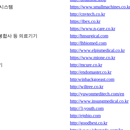
시스템
https://www.smallmachines.co.k
http://cnvtech.co.kr
https://ibex.co.kr
https://www.n-care.co.kr
봉합사 등 의료기기
http://hnsurgical.com
http://lhbiomed.com
http://www.elpismedical.co.kr
https://www.mione.co.kr
기
http://mcure.co.kr
http://endomaster.co.kr
http:winbackgoeast.com
http://wiltree.co.kr
http://yuwonmeditech.com/en
http://www.insungmedical.co.kr
http://3-youth.com
http://ejnbio.com
http://goodbest.co.kr