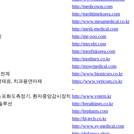
http://medicoson.com
http://meditimekorea.com
http://www.mesamedical.co.kr
http://mesh-medical.com
기
http://me-zoo.com
http://mecobi.com
http://menfiskorea.com
http://modinex.co.kr
http://mowmedical.com
심전계
http://www.bionicsro.co.kr
상재료, 치과용연마제
https://www.vericom.co.kr
-
소포화도측정기, 환자중앙감시장치
http://www.votem.kr
솔루션
http://breathings.co.kr
http://brpharm.com
http://bl-tech.co.kr
http://www.sy-medical.com
http://drdamoa.shop