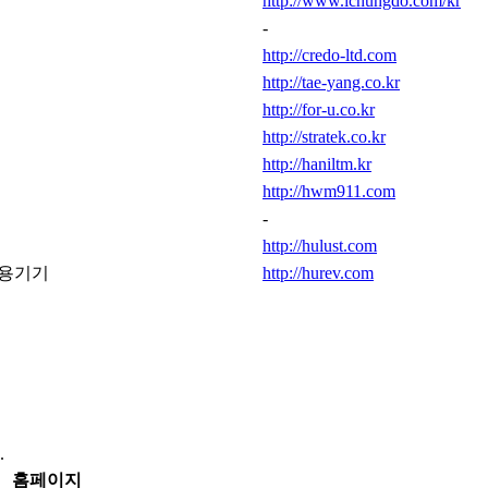
http://www.ichungdo.com/kr
-
http://credo-ltd.com
http://tae-yang.co.kr
템
http://for-u.co.kr
http://stratek.co.kr
http://haniltm.kr
http://hwm911.com
-
http://hulust.com
미용기기
http://hurev.com
.
홈페이지