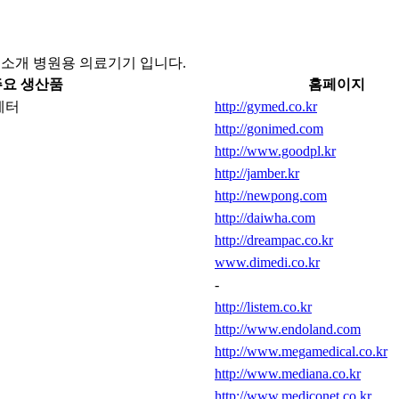
소개 병원용 의료기기 입니다.
주요 생산품
홈페이지
테터
http://gymed.co.kr
http://gonimed.com
http://www.goodpl.kr
http://jamber.kr
http://newpong.com
http://daiwha.com
http://dreampac.co.kr
www.dimedi.co.kr
-
http://listem.co.kr
http://www.endoland.com
http://www.megamedical.co.kr
http://www.mediana.co.kr
http://www.mediconet.co.kr