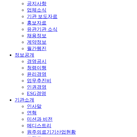
공지사항
업체소식
기관 보도자료
홍보자료
유관기관 소식
채용정보
계약정보
월간웹진
정보공개
경영공시
청렴이행
윤리경영
업무추진비
인권경영
ESG경영
기관소개
인사말
연혁
미션과 비전
메디스트리
원주의료기기산업현황