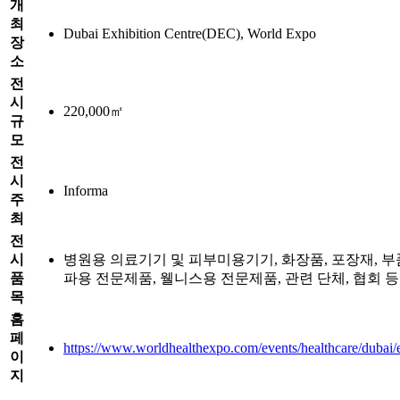
개
최
Dubai Exhibition Centre(DEC), World Expo
장
소
전
시
220,000㎡
규
모
전
시
Informa
주
최
전
시
병원용 의료기기 및 피부미용기기, 화장품, 포장재, 부품
품
파용 전문제품, 웰니스용 전문제품, 관련 단체, 협회 등
목
홈
페
https://www.worldhealthexpo.com/events/healthcare/dubai
이
지