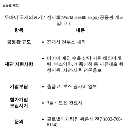
공동관 개요
두바이 국제의료기기전시회(World Health Expo) 공동관 개요
입니다.
항목
내용
공동관 규모
23개사 24부스 내외
바이어 매칭 수출 상담 지원 해외마케
재단 지원사항
팅, 부스임차, 비품신청 등 서류제출 행
정지원, 사전/사후 언론홍보
기업부담
출품료, 부스 공사비 일부
참가기업
3월 ~ 모집 완료시
모집시기
글로벌마케팅팀 황은서 전임(033-760-
문의
6134)