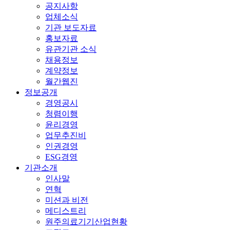
공지사항
업체소식
기관 보도자료
홍보자료
유관기관 소식
채용정보
계약정보
월간웹진
정보공개
경영공시
청렴이행
윤리경영
업무추진비
인권경영
ESG경영
기관소개
인사말
연혁
미션과 비전
메디스트리
원주의료기기산업현황