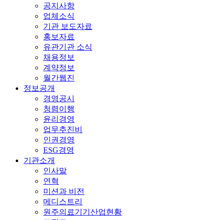
공지사항
업체소식
기관 보도자료
홍보자료
유관기관 소식
채용정보
계약정보
월간웹진
정보공개
경영공시
청렴이행
윤리경영
업무추진비
인권경영
ESG경영
기관소개
인사말
연혁
미션과 비전
메디스트리
원주의료기기산업현황