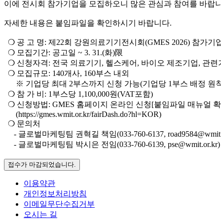
이에 전시회 참가기업을 모집하오니 많은 관심과 참여를 바랍니
자세한 내용은 붙임파일을 확인하시기 바랍니다.
❍ 공 고 명: 제22회 강원의료기기전시회(GMES 2026) 참가기
❍ 모집기간: 공고일 ~ 3. 31.(화)限
❍ 신청자격: 전국 의료기기, 헬스케어, 바이오 제조기업, 관
❍ 모집규모: 140개사, 160부스 내외
※ 기업당 최대 2부스까지 신청 가능(기업당 1부스 배정 원칙.
❍ 참 가 비: 1부스당 1,100,000원(VAT포함)
❍ 신청방법: GMES 홈페이지 온라인 신청[붙임파일 매뉴얼 확
(https://gmes.wmit.or.kr/fairDash.do?hl=KOR)
❍ 문의처
- 글로벌마케팅팀 권혁길 책임(033-760-6137, road9584@wmit.or
- 글로벌마케팅팀 박시은 전임(033-760-6139, pse@wmit.or.kr)
접수가 마감되었습니다.
이용약관
개인정보처리방침
이메일무단수집거부
오시는 길