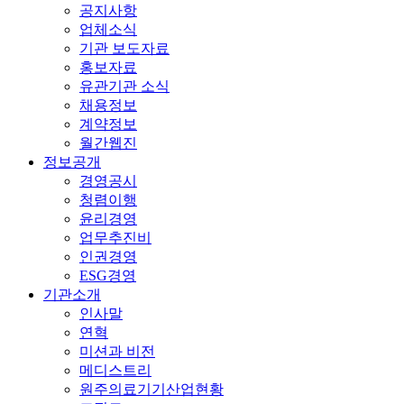
공지사항
업체소식
기관 보도자료
홍보자료
유관기관 소식
채용정보
계약정보
월간웹진
정보공개
경영공시
청렴이행
윤리경영
업무추진비
인권경영
ESG경영
기관소개
인사말
연혁
미션과 비전
메디스트리
원주의료기기산업현황