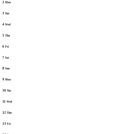
2
Mon
3
Tue
4
Wed
5
Thu
6
Fri
7
Sat
8
Sun
9
Mon
10
Tue
11
Wed
12
Thu
13
Fri