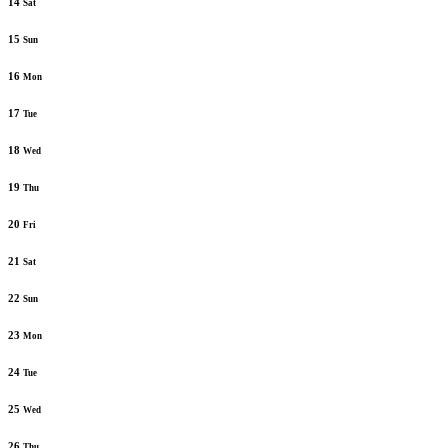
14
Sat
15
Sun
16
Mon
17
Tue
18
Wed
19
Thu
20
Fri
21
Sat
22
Sun
23
Mon
24
Tue
25
Wed
26
Thu