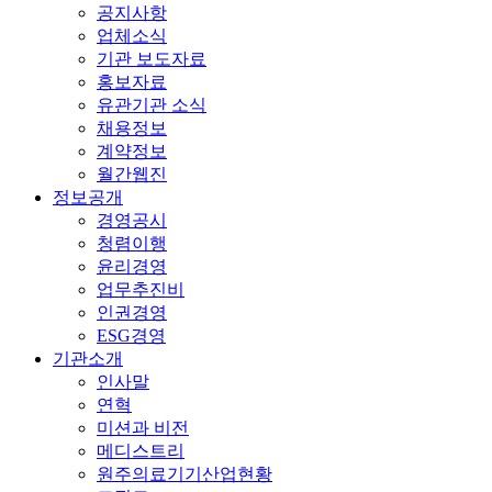
공지사항
업체소식
기관 보도자료
홍보자료
유관기관 소식
채용정보
계약정보
월간웹진
정보공개
경영공시
청렴이행
윤리경영
업무추진비
인권경영
ESG경영
기관소개
인사말
연혁
미션과 비전
메디스트리
원주의료기기산업현황