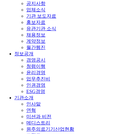
공지사항
업체소식
기관 보도자료
홍보자료
유관기관 소식
채용정보
계약정보
월간웹진
정보공개
경영공시
청렴이행
윤리경영
업무추진비
인권경영
ESG경영
기관소개
인사말
연혁
미션과 비전
메디스트리
원주의료기기산업현황