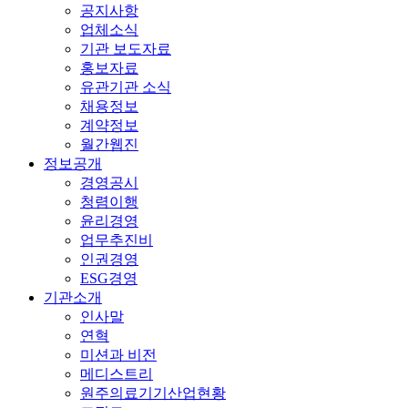
공지사항
업체소식
기관 보도자료
홍보자료
유관기관 소식
채용정보
계약정보
월간웹진
정보공개
경영공시
청렴이행
윤리경영
업무추진비
인권경영
ESG경영
기관소개
인사말
연혁
미션과 비전
메디스트리
원주의료기기산업현황