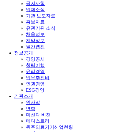
공지사항
업체소식
기관 보도자료
홍보자료
유관기관 소식
채용정보
계약정보
월간웹진
정보공개
경영공시
청렴이행
윤리경영
업무추진비
인권경영
ESG경영
기관소개
인사말
연혁
미션과 비전
메디스트리
원주의료기기산업현황