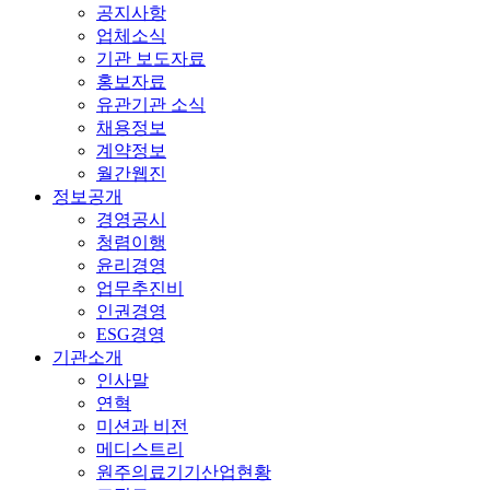
공지사항
업체소식
기관 보도자료
홍보자료
유관기관 소식
채용정보
계약정보
월간웹진
정보공개
경영공시
청렴이행
윤리경영
업무추진비
인권경영
ESG경영
기관소개
인사말
연혁
미션과 비전
메디스트리
원주의료기기산업현황