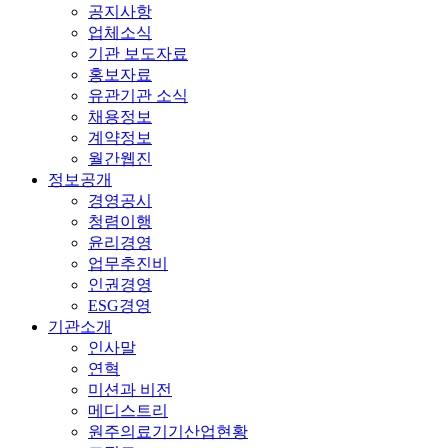
공지사항
업체소식
기관 보도자료
홍보자료
유관기관 소식
채용정보
계약정보
월간웹진
정보공개
경영공시
청렴이행
윤리경영
업무추진비
인권경영
ESG경영
기관소개
인사말
연혁
미션과 비전
메디스트리
원주의료기기산업현황