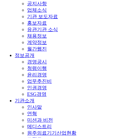
공지사항
업체소식
기관 보도자료
홍보자료
유관기관 소식
채용정보
계약정보
월간웹진
정보공개
경영공시
청렴이행
윤리경영
업무추진비
인권경영
ESG경영
기관소개
인사말
연혁
미션과 비전
메디스트리
원주의료기기산업현황