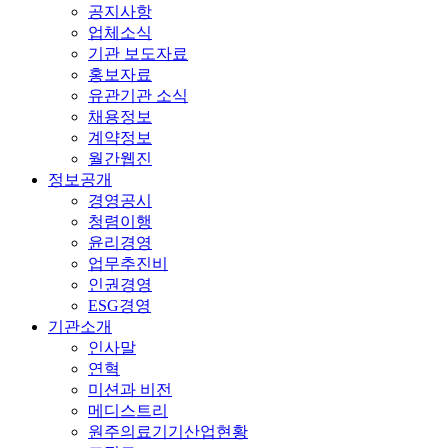
공지사항
업체소식
기관 보도자료
홍보자료
유관기관 소식
채용정보
계약정보
월간웹진
정보공개
경영공시
청렴이행
윤리경영
업무추진비
인권경영
ESG경영
기관소개
인사말
연혁
미션과 비전
메디스트리
원주의료기기산업현황