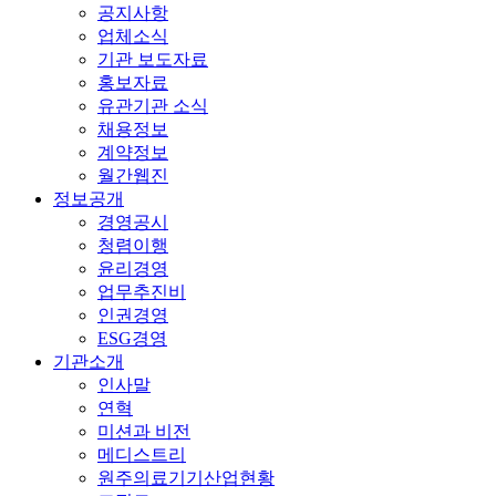
공지사항
업체소식
기관 보도자료
홍보자료
유관기관 소식
채용정보
계약정보
월간웹진
정보공개
경영공시
청렴이행
윤리경영
업무추진비
인권경영
ESG경영
기관소개
인사말
연혁
미션과 비전
메디스트리
원주의료기기산업현황