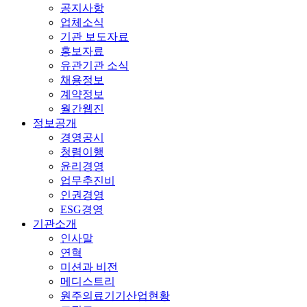
공지사항
업체소식
기관 보도자료
홍보자료
유관기관 소식
채용정보
계약정보
월간웹진
정보공개
경영공시
청렴이행
윤리경영
업무추진비
인권경영
ESG경영
기관소개
인사말
연혁
미션과 비전
메디스트리
원주의료기기산업현황