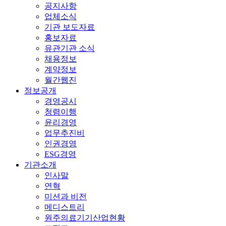
공지사항
업체소식
기관 보도자료
홍보자료
유관기관 소식
채용정보
계약정보
월간웹진
정보공개
경영공시
청렴이행
윤리경영
업무추진비
인권경영
ESG경영
기관소개
인사말
연혁
미션과 비전
메디스트리
원주의료기기산업현황