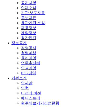
공지사항
업체소식
기관 보도자료
홍보자료
유관기관 소식
채용정보
계약정보
월간웹진
정보공개
경영공시
청렴이행
윤리경영
업무추진비
인권경영
ESG경영
기관소개
인사말
연혁
미션과 비전
메디스트리
원주의료기기산업현황