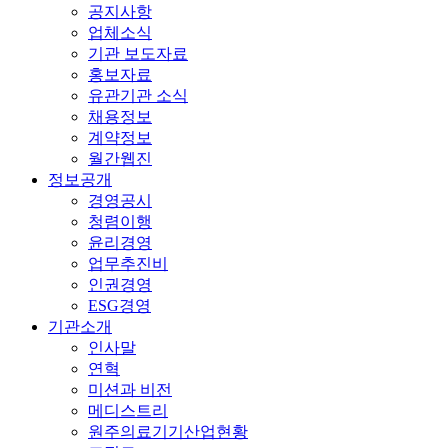
공지사항
업체소식
기관 보도자료
홍보자료
유관기관 소식
채용정보
계약정보
월간웹진
정보공개
경영공시
청렴이행
윤리경영
업무추진비
인권경영
ESG경영
기관소개
인사말
연혁
미션과 비전
메디스트리
원주의료기기산업현황