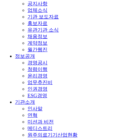
공지사항
업체소식
기관 보도자료
홍보자료
유관기관 소식
채용정보
계약정보
월간웹진
정보공개
경영공시
청렴이행
윤리경영
업무추진비
인권경영
ESG경영
기관소개
인사말
연혁
미션과 비전
메디스트리
원주의료기기산업현황