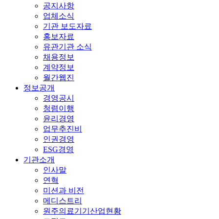
공지사항
업체소식
기관 보도자료
홍보자료
유관기관 소식
채용정보
계약정보
월간웹진
정보공개
경영공시
청렴이행
윤리경영
업무추진비
인권경영
ESG경영
기관소개
인사말
연혁
미션과 비전
메디스트리
원주의료기기산업현황