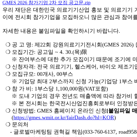
GMES 2026 참가기업 2차 모집 공고문.zip
우리 재단은 대한민국 의료기기산업 홍보 및 의료기기 기업
이에 전시회 참가기업을 모집하오니 많은 관심과 참여를
자세한 내용은 붙임파일을 확인하시기 바랍니다.
❍ 공 고 명: 제22회 강원의료기기전시회(GMES 2026)
❍ 모집기간: 공고일 ~ 4. 30.(목)限
※ 잔여부스에 대한 추가 모집이기 때문에 조기에 마
❍ 신청자격: 전국 의료기기, 헬스케어, 바이오 제조기
❍ 모집규모: 00개사, 00부스
※ 기업당 최대 2부스까지 신청 가능(기업당 1부스 배정
❍ 참 가 비: 1부스당 1,100,000원(VAT포함)
※ 도내 기업의 경우 전년도 매출액에 따라 참가비 할인 적용(
※ 본 전시회는 한국전시산업진흥회로부터 인정받은 '
❍ 신청방법: GMES 홈페이지 온라인 신청
[붙임파일 매
(
https://gmes.wmit.or.kr/fairDash.do?hl=KOR
)
❍ 문의처
- 글로벌마케팅팀 권혁길 책임(033-760-6137, road9584@w