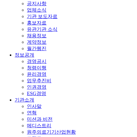
공지사항
업체소식
기관 보도자료
홍보자료
유관기관 소식
채용정보
계약정보
월간웹진
정보공개
경영공시
청렴이행
윤리경영
업무추진비
인권경영
ESG경영
기관소개
인사말
연혁
미션과 비전
메디스트리
원주의료기기산업현황